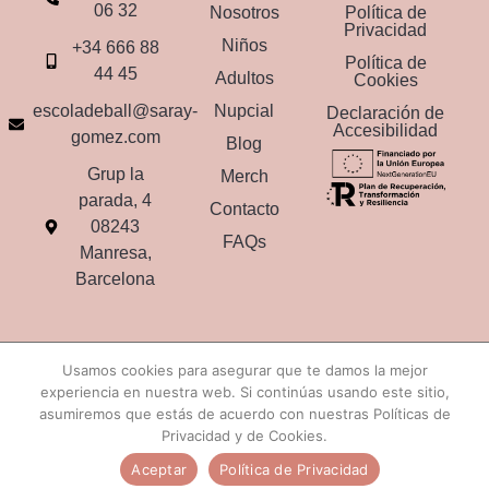
06 32
Nosotros
Política de
Privacidad
Niños
+34 666 88
Política de
44 45
Adultos
Cookies
escoladeball@saray-
Nupcial
Declaración de
Accesibilidad
gomez.com
Blog
Grup la
Merch
parada, 4
Contacto
08243
FAQs
Manresa,
Barcelona
Usamos cookies para asegurar que te damos la mejor
© 2026 Saray Gómez Escola de Ball. Todos los derechos
experiencia en nuestra web. Si continúas usando este sitio,
reservados.
asumiremos que estás de acuerdo con nuestras Políticas de
Privacidad y de Cookies.
Aceptar
Política de Privacidad