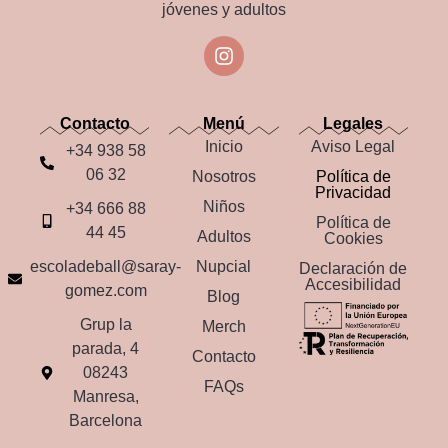
jóvenes y adultos
Contacto
Menú
Legales
Inicio
Aviso Legal
+34 938 58
06 32
Nosotros
Política de
Privacidad
Niños
+34 666 88
Política de
44 45
Adultos
Cookies
escoladeball@saray-
Nupcial
Declaración de
Accesibilidad
gomez.com
Blog
Grup la
Merch
parada, 4
Contacto
08243
FAQs
Manresa,
Barcelona