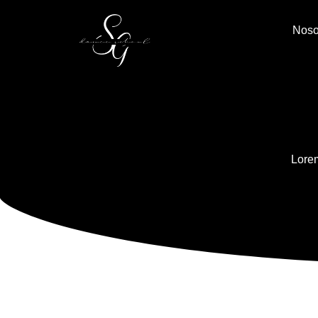
Noso
Lorem