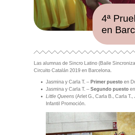
4ª Prue
en Barc
Las alumnas de Sincro Latino (Baile Sincroniz
Circuito Catalán 2019 en Barcelona.
Jasmina y Carla T. –
Primer puesto
en Dú
Jasmina y Carla T. –
Segundo puesto
en
Little Queens
(Arlet G., Carla B., Carla T.
Infantil Promoción.