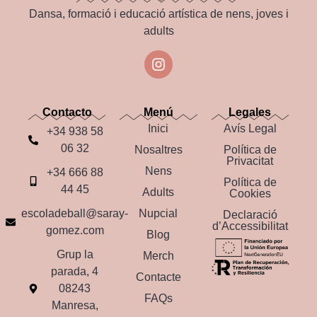
Dansa, formació i educació artística de nens, joves i
adults
Contacto
Menú
Legales
Inici
Avís Legal
+34 938 58
06 32
Nosaltres
Política de
Privacitat
Nens
+34 666 88
Política de
44 45
Adults
Cookies
escoladeball@saray-
Nupcial
Declaració
d’Accessibilitat
gomez.com
Blog
Grup la
Merch
parada, 4
Contacte
08243
FAQs
Manresa,